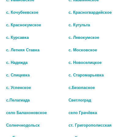
с. Кочубеевское
с. Красногвардейское
В КОРЗИНУ
В КОРЗИНУ
с. Краснокумское
с. Кугульта
с. Курсавка
с. Левокумское
с. Летняя Ставка
с. Московское
с. Надежда
с. Новоселицкое
с. Спицевка
с. Старомарьевка
с. Успенское
с.Безопасное
с.Пелагиада
Светлоград
ПОРТАЛАК 667МГ/МЛ.
ДЮФАЛОЗА СИРОП 667МГ/
село Балахоновское
село Грачёвка
250МЛ. СИРОП
МЛ ФЛ. 200МЛ
Солнечнодольск
ст. Григорополисская
312
322