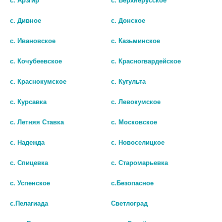
Показать все ...
с. Дивное
с. Донское
с. Ивановское
с. Казьминское
Популярные в разделе
с. Кочубеевское
с. Красногвардейское
с. Краснокумское
с. Кугульта
с. Курсавка
с. Левокумское
с. Летняя Ставка
с. Московское
с. Надежда
с. Новоселицкое
с. Спицевка
с. Старомарьевка
с. Успенское
с.Безопасное
с.Пелагиада
Светлоград
LEKOLIKE КЛИМАКОНТРОЛЬ
ДОППЕЛЬГЕРЦ АКТИВ