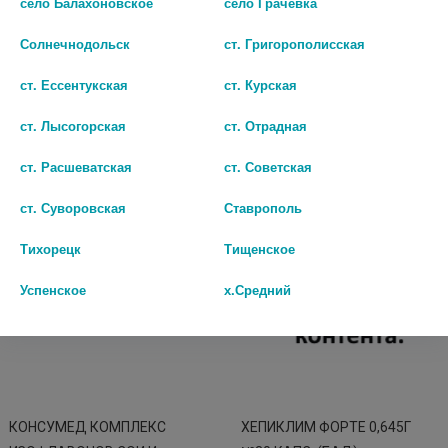
село Балахоновское
село Грачёвка
ЭСТРОБАЛАНС N60 ТАБЛ ПО
МЕНОПАУЗА ФОРТЕ №30
650МГ
ТАБ.
Солнечнодольск
ст. Григорополисская
нет в наличии
1073
ст. Ессентукская
ст. Курская
В КОРЗИНУ
В КОРЗИНУ
ст. Лысогорская
ст. Отрадная
ст. Расшеватская
ст. Советская
ст. Суворовская
Ставрополь
Тихорецк
Тищенское
Успенское
х.Средний
КОНСУМЕД КОМПЛЕКС
ХЕПИКЛИМ ФОРТЕ 0,645Г