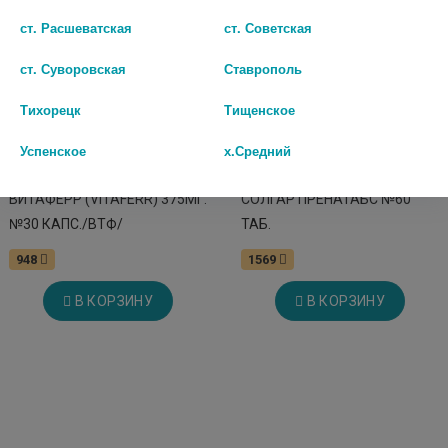
ст. Расшеватская
ст. Советская
ст. Суворовская
Ставрополь
Тихорецк
Тищенское
Успенское
х.Средний
ВИТАФЕРР (VITAFERR) 375МГ.
СОЛГАР ПРЕНАТАБС №60
№30 КАПС./ВТФ/
ТАБ.
948
1569
В КОРЗИНУ
В КОРЗИНУ