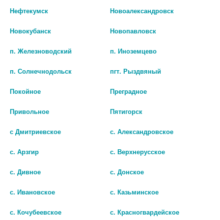
Нефтекумск
Новоалександровск
Новокубанск
Новопавловск
п. Железноводский
п. Иноземцево
п. Солнечнодольск
пгт. Рыздвяный
Покойное
Преградное
Привольное
Пятигорск
Показать все ...
с Дмитриевское
с. Александровское
с. Арзгир
с. Верхнерусское
Популярные в разделе
с. Дивное
с. Донское
с. Ивановское
с. Казьминское
с. Кочубеевское
с. Красногвардейское