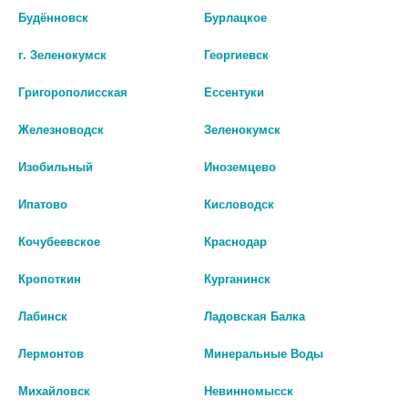
со специалистом.
Будённовск
Бурлацкое
Производитель оставляет за собой право изменять внешний вид и
г. Зеленокумск
Георгиевск
описание товара без предварительного уведомления.
Григорополисская
Ессентуки
нет в наличии
Железноводск
Зеленокумск
Цены на сайте могут отличаться от цен в аптечных пунктах.
Изобильный
Иноземцево
Окончательный расчет стоимости будет произведен при
оформлении заказа.
Ипатово
Кисловодск
Кочубеевское
Краснодар
Описание
Кропоткин
Курганинск
Лабинск
Ладовская Балка
Наличие в аптеках
Лермонтов
Минеральные Воды
Михайловск
Невинномысск