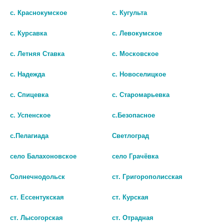
с. Краснокумское
с. Кугульта
с. Курсавка
с. Левокумское
с. Летняя Ставка
с. Московское
с. Надежда
с. Новоселицкое
с. Спицевка
с. Старомарьевка
ВИТАФЕРР ЭКСПРЕСС N20
ФЕМИВЕЛЛ 1 ВИТАМИНЫ
СТИК-ПАКЕТ ПО 1,8Г
ДЛЯ БЕРЕМЕННЫХ N30 ТАБЛ
с. Успенское
с.Безопасное
П/О ПО 1,2
1255
с.Пелагиада
Светлоград
927
В КОРЗИНУ
село Балахоновское
село Грачёвка
В КОРЗИНУ
Солнечнодольск
ст. Григорополисская
ст. Ессентукская
ст. Курская
ст. Лысогорская
ст. Отрадная