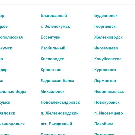
ир
Благодарный
Будённовск
цкое
г. Зеленокумск
Георгиевск
рополисская
Ессентуки
Железноводск
Показать все ..
окумск
Изобильный
Иноземцево
во
Кисловодск
Кочубеевское
одар
Кропоткин
Курганинск
ск
Ладовская Балка
Лермонтов
альные Воды
Михайловск
Невинномысск
кумск
Новоалександровск
Новокубанск
авловск
п. Железноводский
п. Иноземцево
лнечнодольск
пгт. Рыздвяный
Покойное
адное
Привольное
Пятигорск