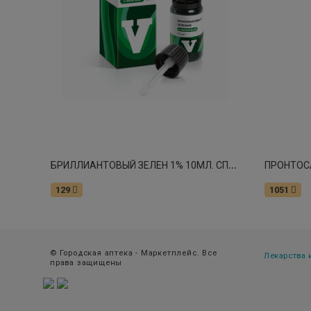
Б
РИЛЛИАНТОВЫЙ ЗЕЛЕН 1% 10МЛ. СПИРТ. Р-Р С ЛОПАТКОЙ /RENEWAL/ 5414
ПРОНТОСА
129
1051
© Городская аптека - Маркетплейс. Все
Лекарства
права защищены