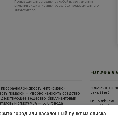
Производитель оставляет за собой право изменять
внешний вид и описание товара без предварительного
уведомления.
Наличие в а
к прозрачная жидкость интенсивно-
АГЛФ №9 с. Успен
цена: 22 руб.
 есть помазок — удобно наносить средство
в: действующее вещество: бриллиантовый
БИО АГЛФ № 96 г.
этиловый спирт) 95% — 56,0 г: вода
цена: 22 руб.
перационные и посттравматические рубцы:
рите город или населенный пункт из списка
 целостности кожных покровов, ссадины,