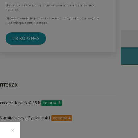
Цены на сайте могут отличаться от цен в аптечных
пунктах.
Окончательный расчет стоимости будет произведен
при оформлении заказа.
В КОРЗИНУ
птеках
ское ул. Крупской 35 В
остаток:
8
 Михайловск ул. Пушкина 4/1
остаток:
4