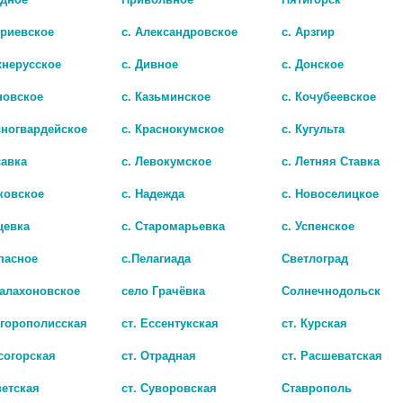
триевское
с. Александровское
с. Арзгир
хнерусское
с. Дивное
с. Донское
новское
с. Казьминское
с. Кочубеевское
сногвардейское
с. Краснокумское
с. Кугульта
савка
с. Левокумское
с. Летняя Ставка
Б
РИЛЛИАНТОВЫЙ ЗЕЛЕН 1% 25МЛ. СПИРТ. Р-Р/ФЛОРА КАВКАЗА/ 4031
ковское
с. Надежда
с. Новоселицкое
22
цевка
с. Старомарьевка
с. Успенское
пасное
с.Пелагиада
Светлоград
Балахоновское
село Грачёвка
Солнечнодольск
игорополисская
ст. Ессентукская
ст. Курская
согорская
ст. Отрадная
ст. Расшеватская
ветская
ст. Суворовская
Ставрополь