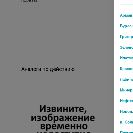
порезы.
Армав
Бурла
Григо
Зелен
Ипато
Красн
Аналоги по действию
Лабин
Минер
Нефте
Новоп
п. Со
Прегр